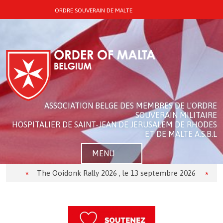
ORDRE SOUVERAIN DE MALTE
ASSOCIATION BELGE DES MEMBRES DE L'ORDRE
SOUVERAIN MILITAIRE
HOSPITALIER DE SAINT-JEAN DE JERUSALEM DE RHODES
ET DE MALTE A.S.B.L
MENU
The Ooidonk Rally 2026 , le 13 septembre 2026
Théâtre