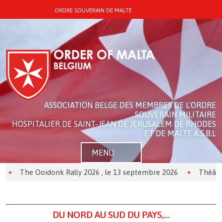
ORDRE SOUVERAIN DE MALTE
ASSOCIATION BELGE DES MEMBRES DE L'ORDRE
SOUVERAIN MILITAIRE
HOSPITALIER DE SAINT-JEAN DE JERUSALEM DE RHODES
ET DE MALTE A.S.B.L
MENU
he Ooidonk Rally 2026 , le 13 septembre 2026
Théâtre: les 
DU NORD AU SUD DU PAYS,...