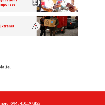
Questions ?
réponses !
Extranet
Malte.
méro RPM : 410.197.855