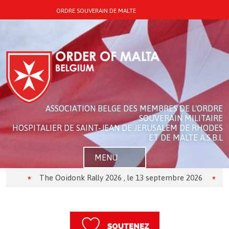
ORDRE SOUVERAIN DE MALTE
ASSOCIATION BELGE DES MEMBRES DE L'ORDRE
SOUVERAIN MILITAIRE
HOSPITALIER DE SAINT-JEAN DE JERUSALEM DE RHODES
ET DE MALTE A.S.B.L
MENU
The Ooidonk Rally 2026 , le 13 septembre 2026
Théâtre