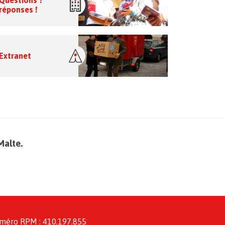
Questions ?
réponses !
Extranet
Malte.
méro RPM : 410.197.855