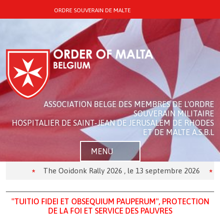
ORDRE SOUVERAIN DE MALTE
ASSOCIATION BELGE DES MEMBRES DE L'ORDRE
SOUVERAIN MILITAIRE
HOSPITALIER DE SAINT-JEAN DE JERUSALEM DE RHODES
ET DE MALTE A.S.B.L
MENU
The Ooidonk Rally 2026 , le 13 septembre 2026
Théâ
"TUITIO FIDEI ET OBSEQUIUM PAUPERUM",
PROTECTION
DE LA FOI ET SERVICE DES PAUVRES