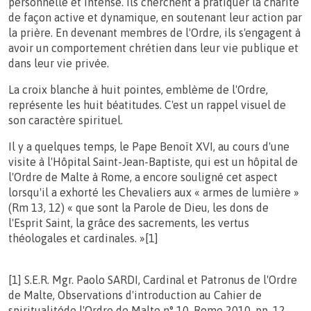
personnelle et intense. Ils cherchent à pratiquer la charité
de façon active et dynamique, en soutenant leur action par
la prière. En devenant membres de l'Ordre, ils s'engagent à
avoir un comportement chrétien dans leur vie publique et
dans leur vie privée.
La croix blanche à huit pointes, emblème de l'Ordre,
représente les huit béatitudes. C'est un rappel visuel de
son caractère spirituel.
Il y a quelques temps, le Pape Benoït XVI, au cours d'une
visite à l'Hôpital Saint-Jean-Baptiste, qui est un hôpital de
l'Ordre de Malte à Rome, a encore souligné cet aspect
lorsqu'il a exhorté les Chevaliers aux « armes de lumière »
(Rm 13, 12) « que sont la Parole de Dieu, les dons de
l'Esprit Saint, la grâce des sacrements, les vertus
théologales et cardinales. »[1]
[1] S.E.R. Mgr. Paolo SARDI, Cardinal et Patronus de l'Ordre
de Malte, Observations d'introduction au Cahier de
spiritualitéde l'Ordre de Malte n° 10, Rome 2010, pp. 12-