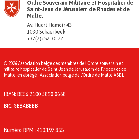
Ordre Souverain Militaire et Hospitalier de
Saint-Jean de Jérusalem de Rhodes et de
Malte.
Av. Huart Hamoir 43
1030 Schaerbeek
+32(2)252 30 72
© 2026 Association belge des membres de l'Ordre souverain et
militaire hospitalier de Saint-Jean de Jerusalem de Rhodes et de
Malte, en abrégé : Association belge de l'Ordre de Malte ASBL
IBAN: BE56 2100 3890 0688
BIC: GEBABEBB
Numéro RPM : 410.197.855