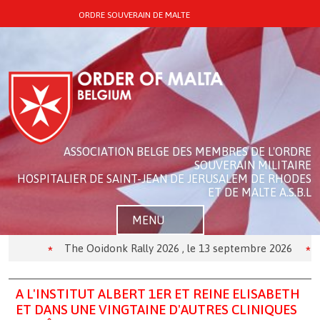
ORDRE SOUVERAIN DE MALTE
ASSOCIATION BELGE DES MEMBRES DE L'ORDRE
SOUVERAIN MILITAIRE
HOSPITALIER DE SAINT-JEAN DE JERUSALEM DE RHODES
ET DE MALTE A.S.B.L
MENU
The Ooidonk Rally 2026 , le 13 septembre 2026
Thé
A L'INSTITUT ALBERT 1ER ET REINE ELISABETH
ET DANS UNE VINGTAINE D'AUTRES CLINIQUES