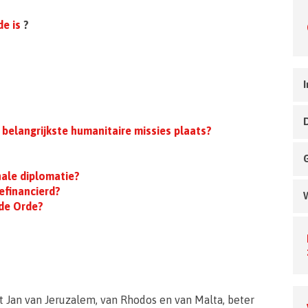
e is
?
I
 belangrijkste humanitaire missies plaats?
nale diplomatie?
efinancierd?
 de Orde?
t Jan van Jeruzalem, van Rhodos en van Malta, beter