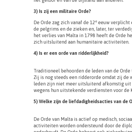
het geloof en van de bijstand aan anderen.
3) Is zij een militaire Orde?
e
De Orde zag zich vanaf de 12
eeuw verplicht 
de pelgrims en de zieken en, later, ter verded
het verlies van Malta in 1798 heeft de Orde he
zich uitsluitend aan humanitaire activiteiten.
4) Is er een orde van ridderlijkheid?
Traditioneel behoorden de leden van de Orde t
Zij is nog steeds een ridderorde omdat zij de 
leden zijn niet meer uitsluitend afkomstig ui
wegens hun uitstekende verdiensten voor de K
5) Welke zijn de liefdadigheidsacties van de 
De Orde van Malta is actief op medisch, socia
activiteiten worden ondersteund door de dipl