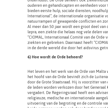
onderhoudt. De Orde beheert ook ziekenhuize
ouderen en gehandicapten en eenheden voor te
bieden eerste hulp, sociale diensten, noodhulp
International”, de internationale organisatie 
natuurrampen of gewapende conflicten en zorgt
Al meer dan 50 jaar wordt een groot deel van
lepra, een ziekte die helaas nog vele delen va
“CIOMAL, Internationaal Comité van de Orde va
ziekten en gebreken. Daarnaast heeft “CIOM
in de derde wereld die door het aidsvirus getro
6) Hoe wordt de Orde beheerd?
Het leven en het werk van de Orde van Malta 
het hoofd van de Orde bevindt zich de Luiten
door de Grote Staatsraad. Hij is voorzitter va
de leden worden verkozen door het Generaal Ka
vergadert. De Regeringsraad heeft een adviser
religieuze, medische en internationale aange
uitvoering van de begroting en de controle va