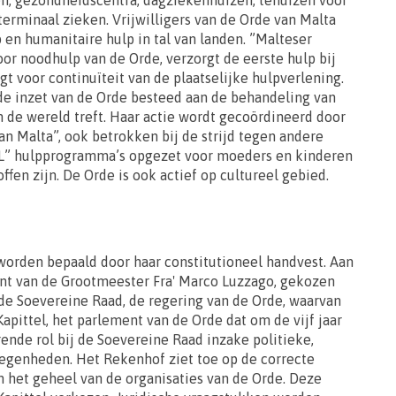
n, gezondheidscentra, dagziekenhuizen, tehuizen voor
rminaal zieken. Vrijwilligers van de Orde van Malta
 en humanitaire hulp in tal van landen. ”Malteser
voor noodhulp van de Orde, verzorgt de eerste hulp bij
 voor continuïteit van de plaatselijke hulpverlening.
 de inzet van de Orde besteed aan de behandeling van
n de wereld treft. Haar actie wordt gecoördineerd door
n Malta”, ook betrokken bij de strijd tegen andere
AL” hulpprogramma’s opgezet voor moeders en kinderen
ffen zijn. De Orde is ook actief op cultureel gebied.
worden bepaald door haar constitutioneel handvest. Aan
ant van de Grootmeester Fra' Marco Luzzago, gekozen
n de Soevereine Raad, de regering van de Orde, waarvan
pittel, het parlement van de Orde dat om de vijf jaar
ende rol bij de Soevereine Raad inzake politieke,
legenheden. Het Rekenhof ziet toe op de correcte
n het geheel van de organisaties van de Orde. Deze