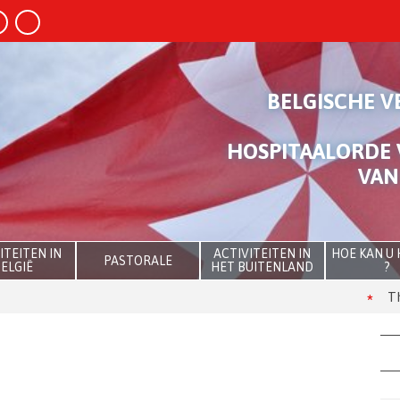
BELGISCHE V
HOSPITAALORDE 
VAN
ITEITEN IN
ACTIVITEITEN IN
HOE KAN U
PASTORALE
ELGIË
HET BUITENLAND
?
The Ooidonk