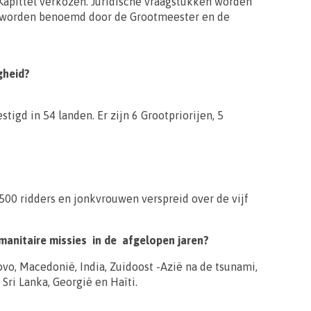
apittel verkozen. Juridische vraagstukken worden
 worden benoemd door de Grootmeester en de
gheid?
igd in 54 landen. Er zijn 6 Grootpriorijen, 5
500 ridders en jonkvrouwen verspreid over de vijf
manitaire missies in de afgelopen jaren?
ovo, Macedonië, India, Zuidoost -Azië na de tsunami,
Sri Lanka, Georgië en Haïti.