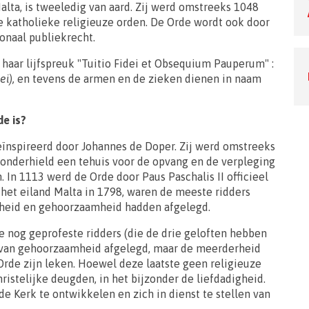
ta, is tweeledig van aard. Zij werd omstreeks 1048
e katholieke religieuze orden. De Orde wordt ook door
ionaal publiekrecht.
haar lijfspreuk "Tuitio Fidei et Obsequium Pauperum" :
dei),
en tevens de armen en de zieken dienen in naam
de is?
ïnspireerd door Johannes de Doper. Zij werd omstreeks
 onderhield een tehuis voor de opvang en de verpleging
. In 1113 werd de Orde door Paus Paschalis II officieel
n het eiland Malta in 1798, waren de meeste ridders
isheid en gehoorzaamheid hadden afgelegd.
nog geprofeste ridders (die de drie geloften hebben
 van gehoorzaamheid afgelegd, maar de meerderheid
Orde zijn leken. Hoewel deze laatste geen religieuze
ristelijke deugden, in het bijzonder de liefdadigheid.
 de Kerk te ontwikkelen en zich in dienst te stellen van