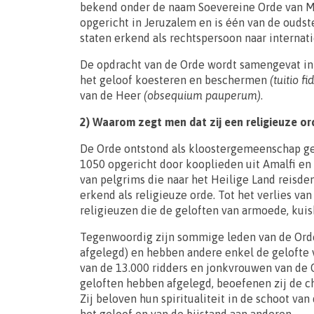
bekend onder de naam Soevereine Orde van Mal
opgericht in Jeruzalem en is één van de oudst
staten erkend als rechtspersoon naar internat
De opdracht van de Orde wordt samengevat in 
het geloof koesteren en beschermen
(tuitio fi
van de Heer
(obsequium pauperum)
.
2) Waarom zegt men dat zij een religieuze or
De Orde ontstond als kloostergemeenschap ge
1050 opgericht door kooplieden uit Amalfi en
van pelgrims die naar het Heilige Land reisden
erkend als religieuze orde. Tot het verlies va
religieuzen die de geloften van armoede, ku
Tegenwoordig zijn sommige leden van de Orde 
afgelegd) en hebben andere enkel de gelofte
van de 13.000 ridders en jonkvrouwen van de 
geloften hebben afgelegd, beoefenen zij de ch
Zij beloven hun spiritualiteit in de schoot van