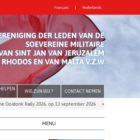
Français
|
Nederlands
ERENIGING DER LEDEN VAN DE
SOEVEREINE MILITAIRE
VAN SINT JAN VAN JERUZALEM
 RHODOS EN VAN MALTA V.Z.W
 HELPEN
WIE ZIJN WIJ ?
CONTACT NEMEN
 Rally 2026, op 13 september 2026
De Orde van Malta komt 
MENU