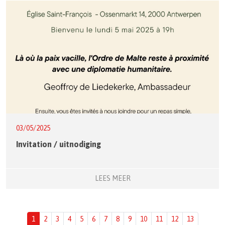
03/05/2025
Invitation / uitnodiging
LEES MEER
1
2
3
4
5
6
7
8
9
10
11
12
13