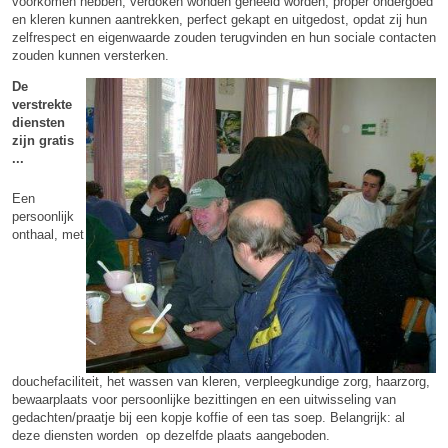
voorkomen hebben, verdoken wonden geheeld worden, proper ondergoed
en kleren kunnen aantrekken, perfect gekapt en uitgedost, opdat zij hun
zelfrespect en eigenwaarde zouden terugvinden en hun sociale contacten
zouden kunnen versterken.
De
verstrekte
diensten
zijn gratis
...
Een
persoonlijk
onthaal, met
douchefaciliteit, het wassen van kleren, verpleegkundige zorg, haarzorg,
bewaarplaats voor persoonlijke bezittingen en een uitwisseling van
gedachten/praatje bij een kopje koffie of een tas soep. Belangrijk: al
deze diensten worden op dezelfde plaats aangeboden.