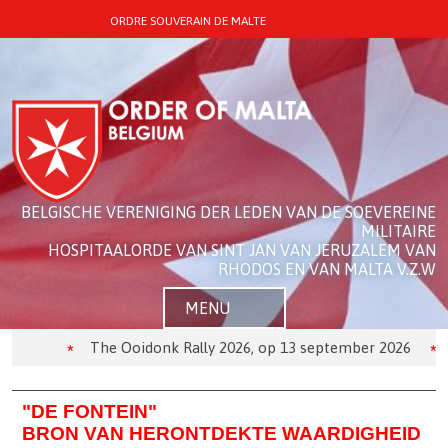
ORDRE SOUVERAIN DE MALTE
BELGISCHE VERENIGING DER LEDEN VAN DE SOEVEREINE
MILITAIRE
HOSPITAALORDE VAN SINT JAN VAN JERUZALEM VAN
RHODOS EN VAN MALTA V.Z.W
MENU
The Ooidonk Rally 2026, op 13 september 2026
De O
"DE FONTEIN"
BRON VAN HERONTDEKTE WAARDIGHEID