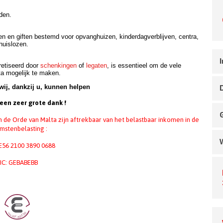
den.
ren en giften bestemd voor opvanghuizen, kinderdagverblijven, centra,
huislozen.
I
retiseerd door
schenkingen
of
legaten
, is essentieel om de vele
ta mogelijk te maken.
wij, dankzij u, kunnen helpen
een zeer grote dank !
 de Orde van Malta zijn aftrekbaar van het belastbaar inkomen in de
mstenbelasting :
BE56 2100 3890 0688
IC: GEBABEBB