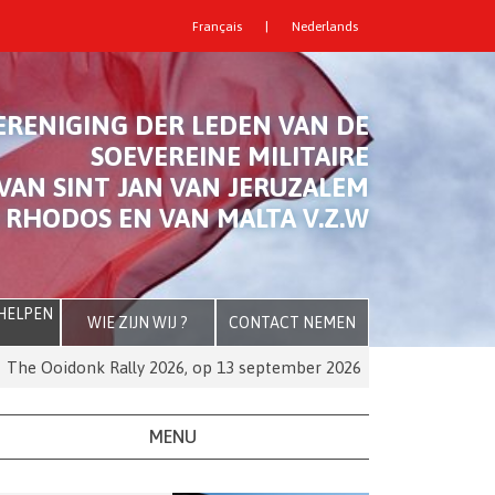
Français
|
Nederlands
ERENIGING DER LEDEN VAN DE
SOEVEREINE MILITAIRE
VAN SINT JAN VAN JERUZALEM
 RHODOS EN VAN MALTA V.Z.W
 HELPEN
WIE ZIJN WIJ ?
CONTACT NEMEN
 Ooidonk Rally 2026, op 13 september 2026
De Orde van Mal
MENU