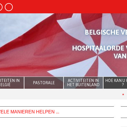
BELGISCHE V
HOSPITAALORDE 
VAN
ITEITEN IN
ACTIVITEITEN IN
HOE KAN U
PASTORALE
ELGIË
HET BUITENLAND
?
The
ELE MANIEREN HELPEN ...