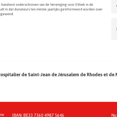
 handvest onderschreven van de Vereniging voor Ethiek in de
houdt in dat donateurs ten minste jaarlijks geïnformeerd worden over
angewend.
Hospitalier de Saint-Jean de Jérusalem de Rhodes et de 
ine
IBAN: BE33 7360 4987 5646
Nu