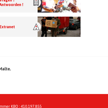
Vragen ?
Antwoorden !
Extranet
Malte.
mmer KBO : 410.197.855