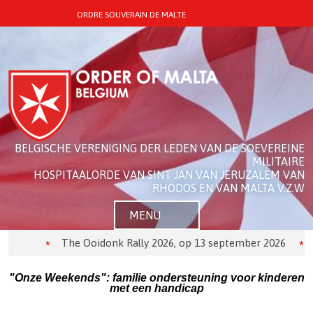
ORDRE SOUVERAIN DE MALTE
BELGISCHE VERENIGING DER LEDEN VAN DE SOEVEREINE
MILITAIRE
HOSPITAALORDE VAN SINT JAN VAN JERUZALEM VAN
RHODOS EN VAN MALTA V.Z.W
MENU
The Ooidonk Rally 2026, op 13 september 2026
De 
"Onze Weekends": familie ondersteuning voor kinderen
met een handicap