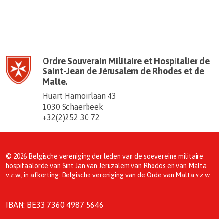
Ordre Souverain Militaire et Hospitalier de
Saint-Jean de Jérusalem de Rhodes et de
Malte.
Huart Hamoirlaan 43
1030 Schaerbeek
+32(2)252 30 72
© 2026 Belgische vereniging der leden van de soevereine militaire
hospitaalorde van Sint Jan van Jeruzalem van Rhodos en van Malta
v.z.w., in afkorting: Belgische vereniging van de Orde van Malta v.z.w
IBAN: BE33 7360 4987 5646