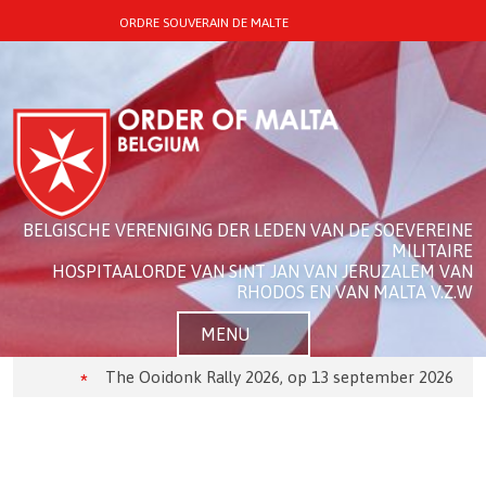
ORDRE SOUVERAIN DE MALTE
BELGISCHE VERENIGING DER LEDEN VAN DE SOEVEREINE
MILITAIRE
HOSPITAALORDE VAN SINT JAN VAN JERUZALEM VAN
RHODOS EN VAN MALTA V.Z.W
MENU
The Ooidonk Rally 2026, op 13 september 2026
D