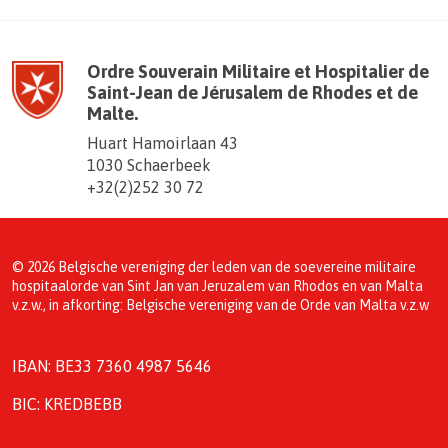
Ordre Souverain Militaire et Hospitalier de
Saint-Jean de Jérusalem de Rhodes et de
Malte.
Huart Hamoirlaan 43
1030 Schaerbeek
+32(2)252 30 72
© 2026 Belgische vereniging der leden van de soevereine militaire
hospitaalorde van Sint Jan van Jeruzalem van Rhodos en van Malta
v.z.w., in afkorting: Belgische vereniging van de Orde van Malta v.z.w
IBAN: BE33 7360 4987 5646
BIC: KREDBEBB