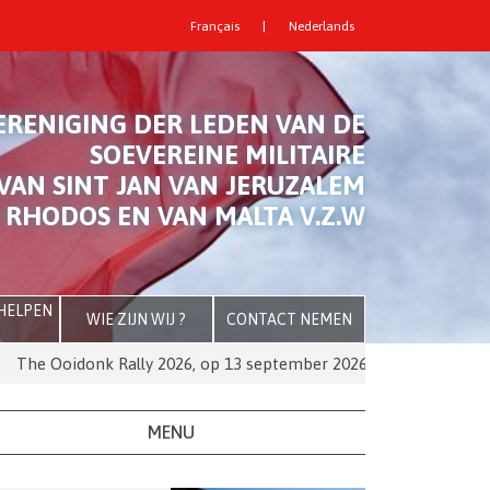
Français
|
Nederlands
ERENIGING DER LEDEN VAN DE
SOEVEREINE MILITAIRE
VAN SINT JAN VAN JERUZALEM
 RHODOS EN VAN MALTA V.Z.W
 HELPEN
WIE ZIJN WIJ ?
CONTACT NEMEN
 Ooidonk Rally 2026, op 13 september 2026
De Orde van Mal
MENU