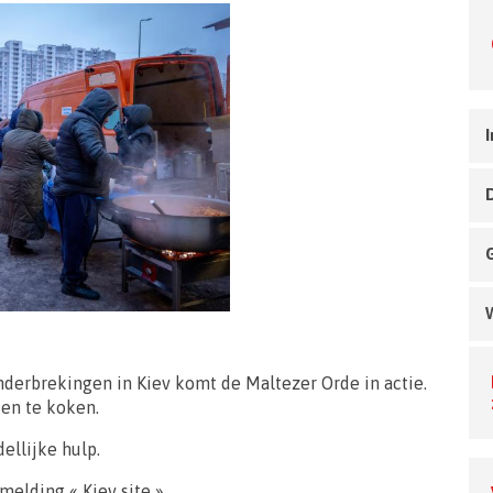
I
erbrekingen in Kiev komt de Maltezer Orde in actie.
en te koken.
ellijke hulp.
elding « Kiev site »