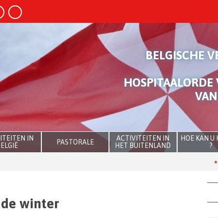
BELGISCHE V
HOSPITAALORDE 
VAN
ITEITEN IN
ACTIVITEITEN IN
HOE KAN U
PASTORALE
ELGIË
HET BUITENLAND
?
The
 de winter