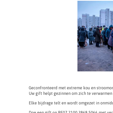
Geconfronteerd met extreme kou en stroomond
Uw gift helpt gezinnen om zich te verwarmen 
Elke bijdrage telt en wordt omgezet in onmidd
Doe een gift op BE07 2100 3868 5066 met verm